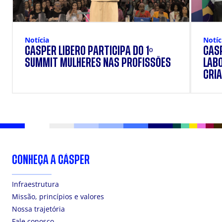
Notícia
Notíc
CÁSPER LÍBERO PARTICIPA DO 1º
CÁSP
SUMMIT MULHERES NAS PROFISSÕES
LAB
CRIA
DOS
CONHEÇA A CÁSPER
Infraestrutura
Missão, princípios e valores
Nossa trajetória
Fale conosco