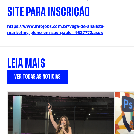
SITE PARA INSCRIÇÃO
https://www.infojobs.com.br/vaga-de-analista-
marketing-pleno-em-sao-paulo__9537772.aspx
LEIA MAIS
VER TODAS AS NOTÍCIAS