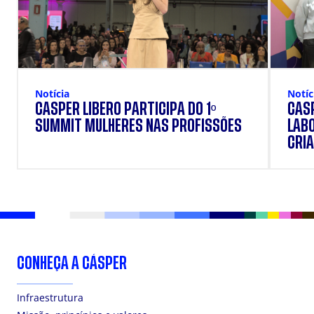
Notícia
Notíc
CÁSPER LÍBERO PARTICIPA DO 1º
CÁSP
SUMMIT MULHERES NAS PROFISSÕES
LAB
CRIA
DOS
CONHEÇA A CÁSPER
Infraestrutura