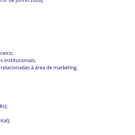
rtir de junho 2028);
ceiro;
 institucionais;
 relacionadas à área de marketing.
ês);
tal);