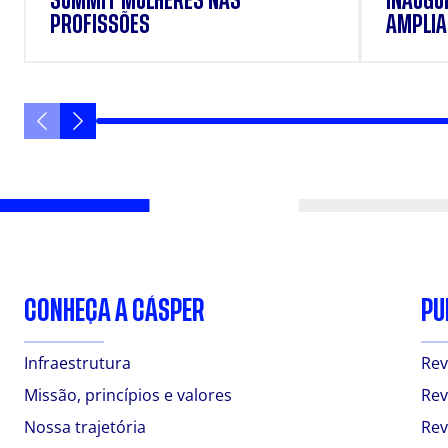
SUMMIT MULHERES NAS
INAUGU
PROFISSÕES
AMPLIAR
FORMAÇ
ESTUD
CONHEÇA A CÁSPER
PU
Infraestrutura
Rev
Missão, princípios e valores
Rev
Nossa trajetória
Rev