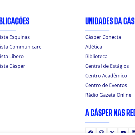
BLICAÇÕES
UNIDADES DA CÁ
ista Esquinas
Cásper Conecta
ista Communicare
Atlética
ista Líbero
Biblioteca
ista Cásper
Central de Estágios
Centro Acadêmico
Centro de Eventos
Rádio Gazeta Online
A CÁSPER NAS RE
Facebook
Instagram
X
You