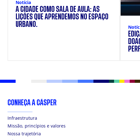
Notícia
A CIDADE COMO SALA DE AULA: AS
LIÇÕES QUE APRENDEMOS NO ESPAÇO
URBANO.
Notíc
EDI
DOAÇ
PERF
SUP
CONHEÇA A CÁSPER
Infraestrutura
Missão, princípios e valores
Nossa trajetória