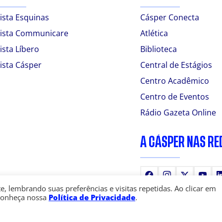
ista Esquinas
Cásper Conecta
ista Communicare
Atlética
ista Líbero
Biblioteca
ista Cásper
Central de Estágios
Centro Acadêmico
Centro de Eventos
Rádio Gazeta Online
A CÁSPER NAS RE
Facebook
Instagram
X
You
 lembrando suas preferências e visitas repetidas. Ao clicar em
Conheça nossa
Política de Privacidade
.