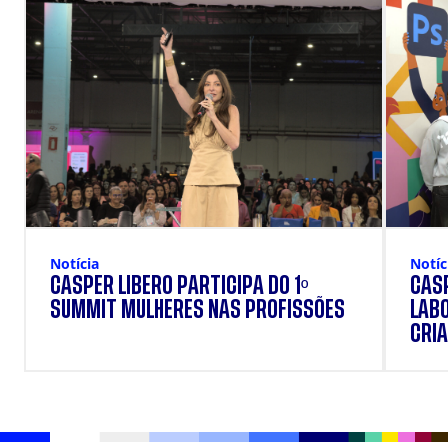
Notícia
Notíc
CÁSPER LÍBERO PARTICIPA DO 1º
CÁSP
SUMMIT MULHERES NAS PROFISSÕES
LAB
CRIA
DOS