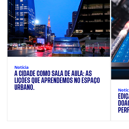
Notícia
A CIDADE COMO SALA DE AULA: AS
LIÇÕES QUE APRENDEMOS NO ESPAÇO
URBANO.
Notíc
EDI
DOAÇ
PERF
SUP