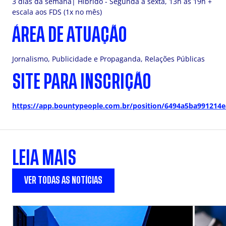
3 dias da semana| Híbrido - Segunda a sexta, 13h as 19h +
escala aos FDS (1x no mês)
ÁREA DE ATUAÇÃO
Jornalismo, Publicidade e Propaganda, Relações Públicas
SITE PARA INSCRIÇÃO
https://app.bountypeople.com.br/position/6494a5ba991214
LEIA MAIS
VER TODAS AS NOTÍCIAS