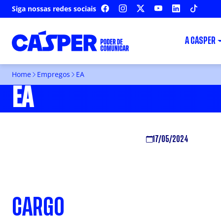
Siga nossas redes sociais
FACEBOOK
INSTAGRAM
X
YOUTUBE
LINKEDIN
TIKTOK
A CÁSPER
Home
Empregos
EA
EA
17/05/2024
CARGO