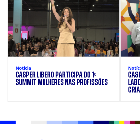
Notícia
Notíc
CÁSPER LÍBERO PARTICIPA DO 1º
CÁSP
SUMMIT MULHERES NAS PROFISSÕES
LAB
CRIA
DOS