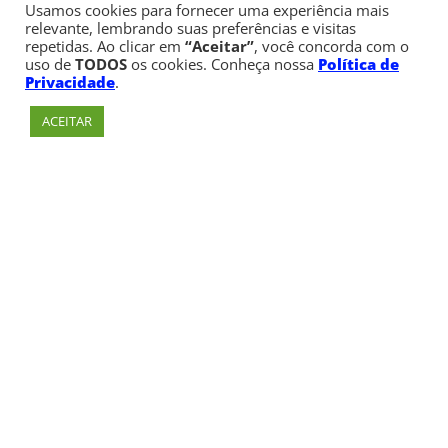
Usamos cookies para fornecer uma experiência mais
relevante, lembrando suas preferências e visitas
repetidas. Ao clicar em
“Aceitar”
, você concorda com o
uso de
TODOS
os cookies. Conheça nossa
Política de
Privacidade
.
ACEITAR
Av. Paulista, 900 – Bela Vista – São Paulo, SP
Telefone:
+55 (11) 3170-5600
© Copyright 1947 - 2026 Faculdade Cásper Líbero