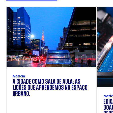
Notícia
A CIDADE COMO SALA DE AULA: AS
LIÇÕES QUE APRENDEMOS NO ESPAÇO
URBANO.
Notíc
EDI
DOAÇ