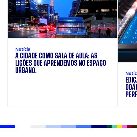
Notícia
A CIDADE COMO SALA DE AULA: AS
LIÇÕES QUE APRENDEMOS NO ESPAÇO
URBANO.
Notíc
EDI
DOAÇ
PERF
SUP