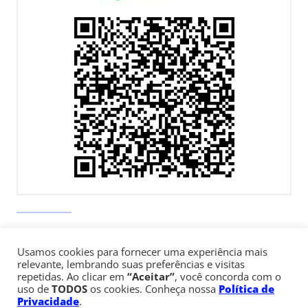
Av. Paulista, 900 – Bela Vista – São Paulo, SP
Usamos cookies para fornecer uma experiência mais
Telefone:
+55 (11) 3170-5600
relevante, lembrando suas preferências e visitas
repetidas. Ao clicar em
“Aceitar”
, você concorda com o
uso de
TODOS
os cookies. Conheça nossa
Política de
© Copyright 1947 - 2026 Faculdade Cásper Líbero
Privacidade
.