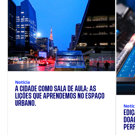
Notícia
A CIDADE COMO SALA DE AULA: AS
LIÇÕES QUE APRENDEMOS NO ESPAÇO
URBANO.
Notíc
EDI
DOAÇ
PERF
SUP