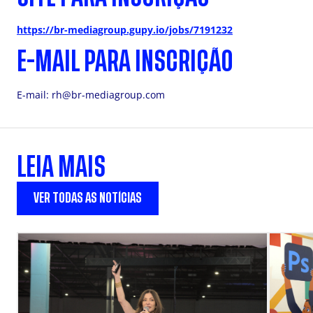
https://br-mediagroup.gupy.io/jobs/7191232
E-MAIL PARA INSCRIÇÃO
E-mail:
rh@br-mediagroup.com
LEIA MAIS
VER TODAS AS NOTÍCIAS