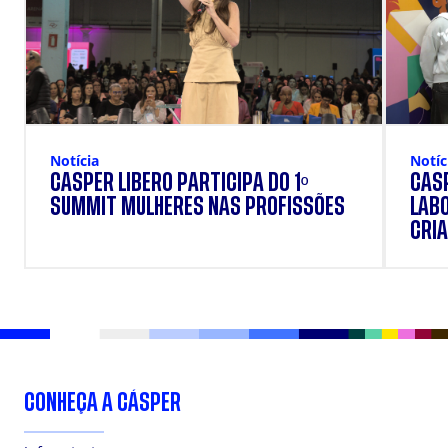
Notícia
Notíc
CÁSPER LÍBERO PARTICIPA DO 1º
CÁSP
SUMMIT MULHERES NAS PROFISSÕES
LAB
CRIA
DOS
CONHEÇA A CÁSPER