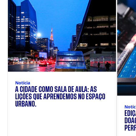
Notícia
A CIDADE COMO SALA DE AULA: AS
LIÇÕES QUE APRENDEMOS NO ESPAÇO
URBANO.
Notíc
EDI
DOAÇ
PERF
SUP