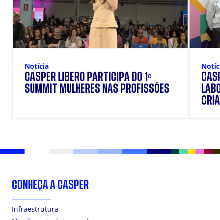
Notícia
Notíc
CÁSPER LÍBERO PARTICIPA DO 1º
CÁSP
SUMMIT MULHERES NAS PROFISSÕES
LAB
CRIA
DOS
CONHEÇA A CÁSPER
Infraestrutura