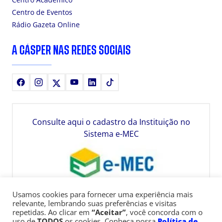
Centro de Eventos
Rádio Gazeta Online
A CÁSPER NAS REDES SOCIAIS
Facebook
Instagram
X
Youtube
LinkedIn
TikTok
Consulte aqui o cadastro da Instituição no
Sistema e-MEC
Usamos cookies para fornecer uma experiência mais
relevante, lembrando suas preferências e visitas
repetidas. Ao clicar em
“Aceitar”
, você concorda com o
uso de
TODOS
os cookies. Conheça nossa
Política de