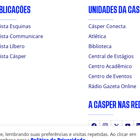
BLICAÇÕES
UNIDADES DA CÁ
ista Esquinas
Cásper Conecta
ista Communicare
Atlética
ista Líbero
Biblioteca
ista Cásper
Central de Estágios
Centro Acadêmico
Centro de Eventos
Rádio Gazeta Online
A CÁSPER NAS RE
Facebook
Instagram
X
You
 lembrando suas preferências e visitas repetidas. Ao clicar em
Conheça nossa
Política de Privacidade
.