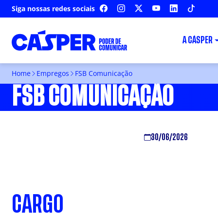
Siga nossas redes sociais
FACEBOOK
INSTAGRAM
X
YOUTUBE
LINKEDIN
TIKTOK
A CÁSPER
Home
Empregos
FSB Comunicação
FSB COMUNICAÇÃO
30/06/2026
CARGO