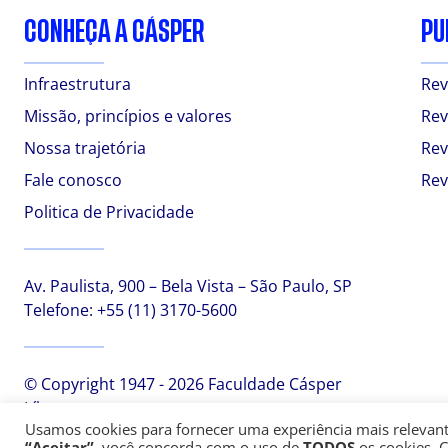
CONHEÇA A CÁSPER
PU
Infraestrutura
Rev
Missão, princípios e valores
Rev
Nossa trajetória
Rev
Fale conosco
Rev
Politica de Privacidade
Av. Paulista, 900 – Bela Vista – São Paulo, SP
Telefone:
+55 (11) 3170-5600
© Copyright 1947 - 2026 Faculdade Cásper
Líbero
Usamos cookies para fornecer uma experiência mais relevante,
“Aceitar”
, você concorda com o uso de
TODOS
os cookies. 