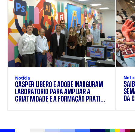
Notíc
Notícia
SAIB
CÁSPER LÍBERO E ADOBE INAUGURAM
SEM
LABORATÓRIO PARA AMPLIAR A
DA 
CRIATIVIDADE E A FORMAÇÃO PRÁTICA
DOS ESTUDANTES