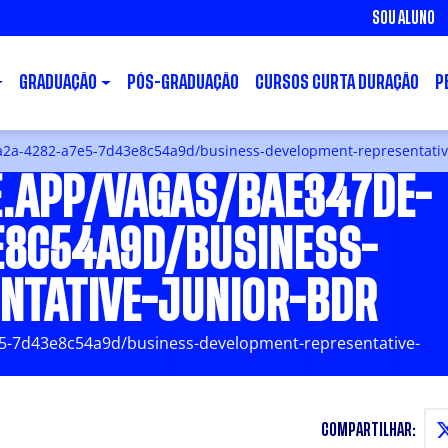
SOU ALUNO
GRADUAÇÃO
PÓS-GRADUAÇÃO
CURSOS CURTA DURAÇÃO
P
ca2a-4282-a7e5-7d43e8c54a9d/business-development-representativ
E.APP/VAGAS/BAE347DE-
E8C54A9D/BUSINESS-
NTATIVE-JUNIOR-BDR
7e5-7d43e8c54a9d/business-development-representative-
COMPARTILHAR: