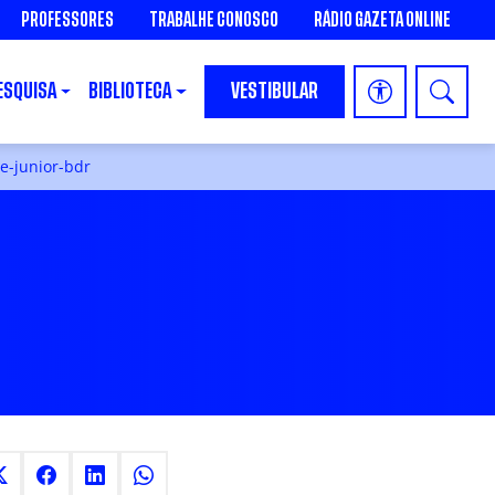
PROFESSORES
TRABALHE CONOSCO
RÁDIO GAZETA ONLINE
ESQUISA
BIBLIOTECA
VESTIBULAR
e-junior-bdr