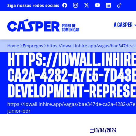
Siga nossas redes sociais
FACEBOOK
INSTAGRAM
X
YOUTUBE
LINKEDIN
TIKTOK
A CÁSPER
Home
Empregos
https://idwall.inhire.app/vagas/bae347de-
HTTPS://IDWALL.INHIR
CA2A-4282-A7E5-7D43
DEVELOPMENT-REPRESE
https://idwall.inhire.app/vagas/bae347de-ca2a-4282-a
junior-bdr
10/04/2024