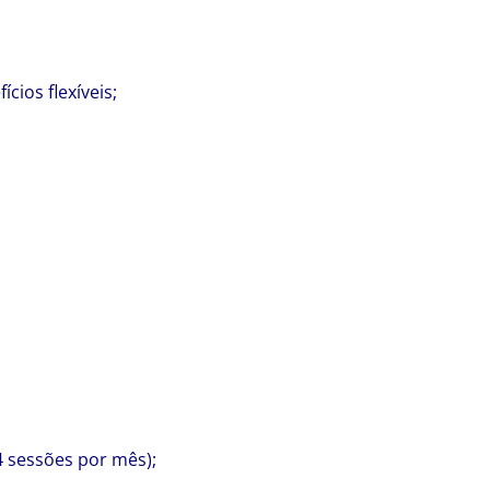
cios flexíveis;
4 sessões por mês);