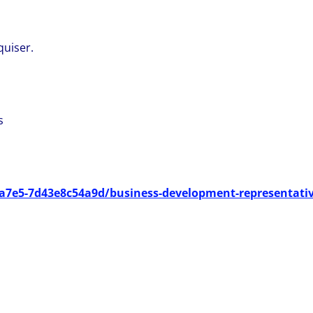
quiser.
s
-a7e5-7d43e8c54a9d/business-development-representativ