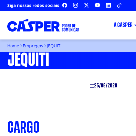
Siga nossas redes sociais
FACEBOOK
INSTAGRAM
X
YOUTUBE
LINKEDIN
TIKTOK
A CÁSPER
Home
Empregos
JEQUITI
JEQUITI
25/06/2026
CARGO