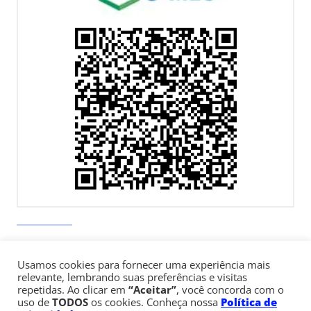
Av. Paulista, 900 – Bela Vista – São Paulo, SP
Usamos cookies para fornecer uma experiência mais
Telefone:
+55 (11) 3170-5600
relevante, lembrando suas preferências e visitas
repetidas. Ao clicar em
“Aceitar”
, você concorda com o
uso de
TODOS
os cookies. Conheça nossa
Política de