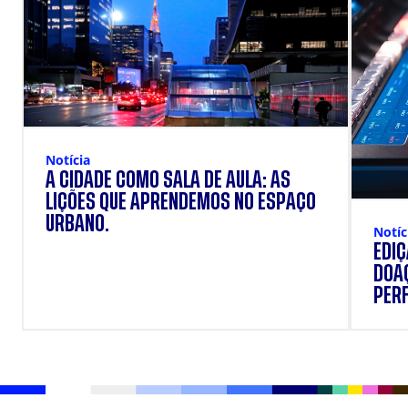
Notícia
A CIDADE COMO SALA DE AULA: AS
LIÇÕES QUE APRENDEMOS NO ESPAÇO
URBANO.
Notíc
EDI
DOAÇ
PERF
SUP