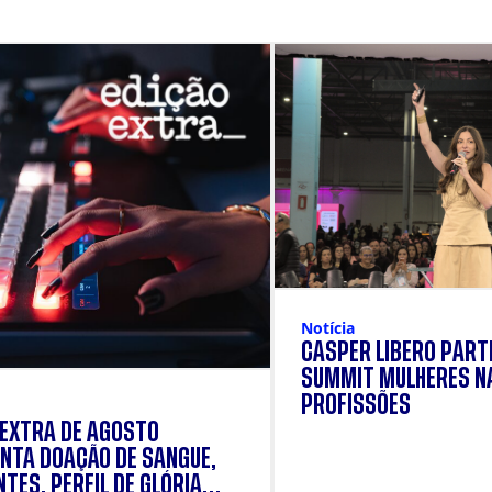
Notícia
CÁSPER LÍBERO PARTI
SUMMIT MULHERES N
PROFISSÕES
 EXTRA DE AGOSTO
NTA DOAÇÃO DE SANGUE,
TES, PERFIL DE GLÓRIA