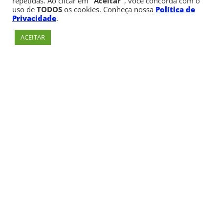
repetidas. Ao clicar em
“Aceitar”
, você concorda com o
uso de
TODOS
os cookies. Conheça nossa
Política de
Privacidade
.
ACEITAR
Av. Paulista, 900 – Bela Vista – São Paulo, SP
Telefone:
+55 (11) 3170-5600
© Copyright 1947 - 2026 Faculdade Cásper Líbero