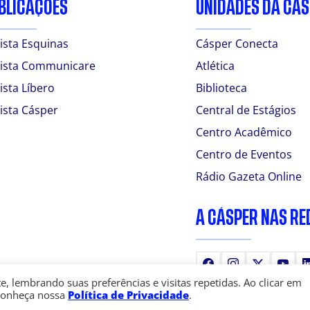
BLICAÇÕES
UNIDADES DA CÁ
ista Esquinas
Cásper Conecta
ista Communicare
Atlética
ista Líbero
Biblioteca
ista Cásper
Central de Estágios
Centro Acadêmico
Centro de Eventos
Rádio Gazeta Online
A CÁSPER NAS RE
Facebook
Instagram
X
You
 lembrando suas preferências e visitas repetidas. Ao clicar em
Conheça nossa
Política de Privacidade
.