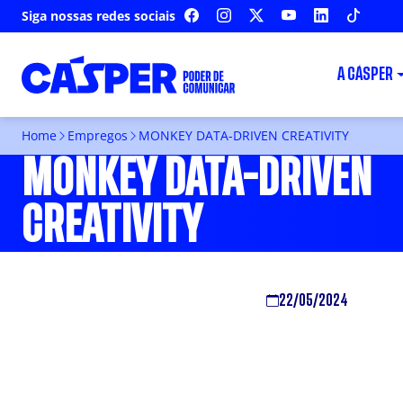
Siga nossas redes sociais
FACEBOOK
INSTAGRAM
X
YOUTUBE
LINKEDIN
TIKTOK
A CÁSPER
Home
Empregos
MONKEY DATA-DRIVEN CREATIVITY
MONKEY DATA-DRIVEN
CREATIVITY
22/05/2024