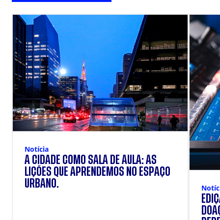
Notícia
A CIDADE COMO SALA DE AULA: AS
LIÇÕES QUE APRENDEMOS NO ESPAÇO
URBANO.
Notíc
EDI
DOAÇ