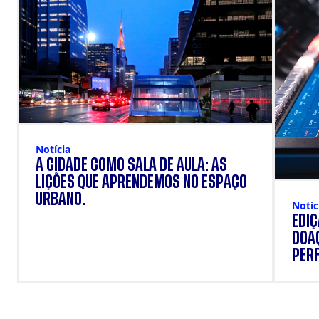
Notícia
A CIDADE COMO SALA DE AULA: AS
LIÇÕES QUE APRENDEMOS NO ESPAÇO
URBANO.
Notíc
EDI
DOAÇ
PERF
SUP