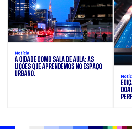
Notícia
A CIDADE COMO SALA DE AULA: AS
LIÇÕES QUE APRENDEMOS NO ESPAÇO
URBANO.
Notíc
EDI
DOAÇ
PERF
SUP