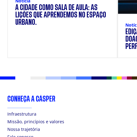
Notícia
A CIDADE COMO SALA DE AULA: AS
LIÇÕES QUE APRENDEMOS NO ESPAÇO
URBANO.
Notíc
EDI
DOAÇ
PERF
SUP
CONHEÇA A CÁSPER
Infraestrutura
Missão, princípios e valores
Nossa trajetória
Fale conosco