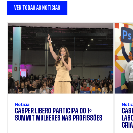
VER TODAS AS NOTÍCIAS
Notícia
Notíc
CÁSPER LÍBERO PARTICIPA DO 1º
CÁSP
SUMMIT MULHERES NAS PROFISSÕES
LAB
CRIA
DOS