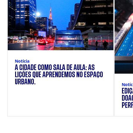
Notícia
A CIDADE COMO SALA DE AULA: AS
LIÇÕES QUE APRENDEMOS NO ESPAÇO
URBANO.
Notíc
EDI
DOAÇ
PERF
SUP