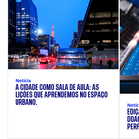
Notícia
A CIDADE COMO SALA DE AULA: AS
LIÇÕES QUE APRENDEMOS NO ESPAÇO
URBANO.
Notíc
EDI
DOAÇ
PERF
SUP