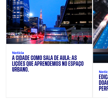
Notícia
A CIDADE COMO SALA DE AULA: AS
LIÇÕES QUE APRENDEMOS NO ESPAÇO
URBANO.
Notíc
EDI
DOAÇ
PERF
SUP