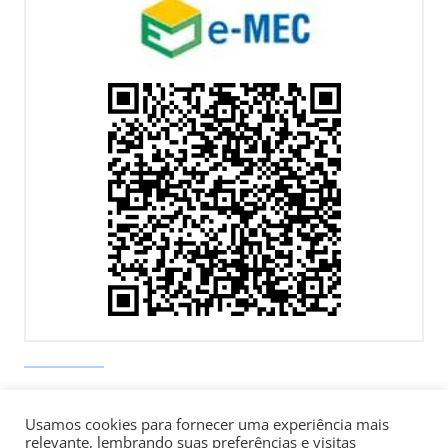
Av. Paulista, 900 – Bela Vista – São Paulo, SP
Usamos cookies para fornecer uma experiência mais
Telefone:
+55 (11) 3170-5600
relevante, lembrando suas preferências e visitas