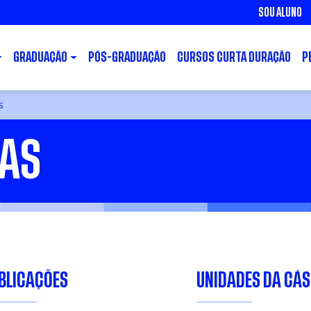
SOU ALUNO
GRADUAÇÃO
PÓS-GRADUAÇÃO
CURSOS CURTA DURAÇÃO
P
s
IAS
BLICAÇÕES
UNIDADES DA CÁ