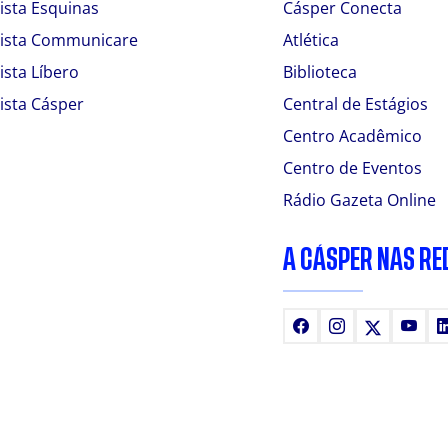
ista Esquinas
Cásper Conecta
ista Communicare
Atlética
ista Líbero
Biblioteca
ista Cásper
Central de Estágios
Centro Acadêmico
Centro de Eventos
Rádio Gazeta Online
A CÁSPER NAS RE
Facebook
Instagram
X
You