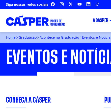
Siga nossas redes sociais
FACEBOOK
INSTAGRAM
X
YOUTUBE
LINKEDIN
TIKTOK
A CÁSPER
Home
Graduação
Acontece na Graduação
Eventos e Notícia
EVENTOS E NOTÍC
CONHEÇA A CÁSPER
PU