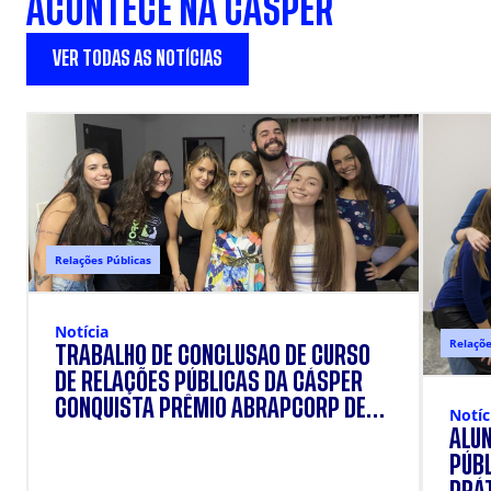
ACONTECE NA CÁSPER
VER TODAS AS NOTÍCIAS
Relações Públicas
Notícia
Relaçõe
TRABALHO DE CONCLUSÃO DE CURSO
DE RELAÇÕES PÚBLICAS DA CÁSPER
CONQUISTA PRÊMIO ABRAPCORP DE
Notíc
PROJETOS EXPERIMENTAIS
ALUN
PÚB