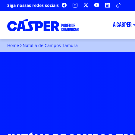
Siga nossas redes sociais
FACEBOOK
INSTAGRAM
X
YOUTUBE
LINKEDIN
TIKTOK
A CÁSPER
Home
Natália de Campos Tamura