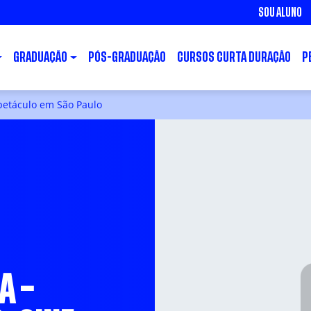
SOU ALUNO
GRADUAÇÃO
PÓS-GRADUAÇÃO
CURSOS CURTA DURAÇÃO
P
spetáculo em São Paulo
A –