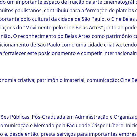
o um importante espaço de fruição da arte cinematográfi
muitos paulistanos, contribuiu para a formação de plateias e
rtante polo cultural da cidade de São Paulo, o Cine Belas 
lações do “Movimento pelo Cine Belas Artes” junto ao pode
nião. O reconhecimento do Belas Artes como patrimônio cul
icionamento de São Paulo como uma cidade criativa, tendo
ra fortalecer este posicionamento e competir internaciona
nomia criativa; patrimônio imaterial; comunicação; Cine Be
ações Públicas, Pós-Graduada em Administração e Organiza
municação e Mercado pela Faculdade Cásper Líbero. Inicio
co e, desde então, presta serviços para importantes empres