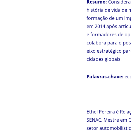
Resumo:
Considerad
história de vida de 
formação de um impo
em 2014 após articu
e formadores de opi
colabora para o pos
eixo estratégico pa
cidades globais.
Palavras-chave:
eco
Ethel Pereira é Rel
SENAC, Mestre em Co
setor automobilísti