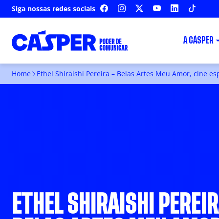
Siga nossas redes sociais
FACEBOOK
INSTAGRAM
X
YOUTUBE
LINKEDIN
TIKTOK
A CÁSPER
Home
Ethel Shiraishi Pereira – Belas Artes Meu Amor, cine e
ETHEL SHIRAISHI PEREIR