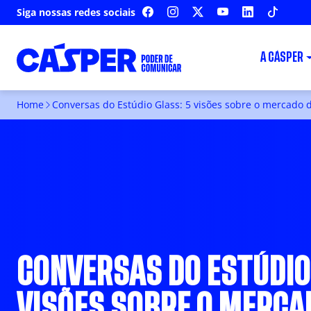
Siga nossas redes sociais
FACEBOOK
INSTAGRAM
X
YOUTUBE
LINKEDIN
TIKTOK
A CÁSPER
Home
Conversas do Estúdio Glass: 5 visões sobre o mercado d
CONVERSAS DO ESTÚDIO
VISÕES SOBRE O MERCA