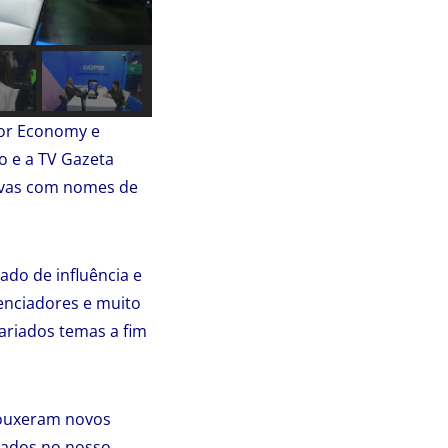
tor Economy e
o e a TV Gazeta
sivas com nomes de
do de influência e
enciadores e muito
ariados temas a fim
rouxeram novos
ntados no nosso