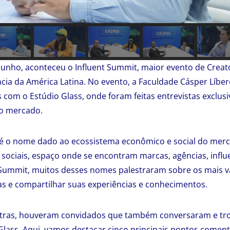
 junho, aconteceu o Influent Summit, maior evento de Crea
ncia da América Latina. No evento, a Faculdade Cásper Líber
 com o Estúdio Glass, onde foram feitas entrevistas exclu
no mercado.
é o nome dado ao ecossistema econômico e social do merca
sociais, espaço onde se encontram marcas, agências, influ
t Summit, muitos desses nomes palestraram sobre os mais v
as e compartilhar suas experiências e conhecimentos.
stras, houveram convidados que também conversaram e t
 Glass. Aqui, vamos destacar cinco principais pontos come