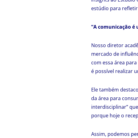
estúdio para reflet
“A comunicação é u
Nosso diretor acadê
mercado de influênc
com essa área para
é possível realizar
Ele também destacou
da área para consum
interdisciplinar” q
porque hoje o recep
Assim, podemos pen