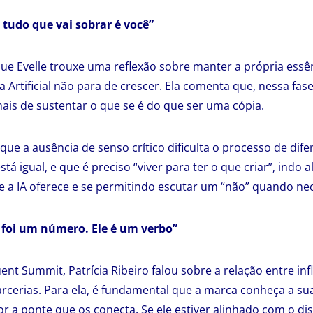
 tudo que vai sobrar é você”
e Evelle trouxe uma reflexão sobre manter a própria essê
a Artificial não para de crescer. Ela comenta que, nessa fas
ais de sustentar o que se é do que ser uma cópia.
ue a ausência de senso crítico dificulta o processo de di
tá igual, e que é preciso “viver para ter o que criar”, indo
 a IA oferece e se permitindo escutar um “não” quando nec
 foi um número. Ele é um verbo”
ent Summit, Patrícia Ribeiro falou sobre a relação entre in
rcerias. Para ela, é fundamental que a marca conheça a sua
or a ponte que os conecta. Se ele estiver alinhado com o di