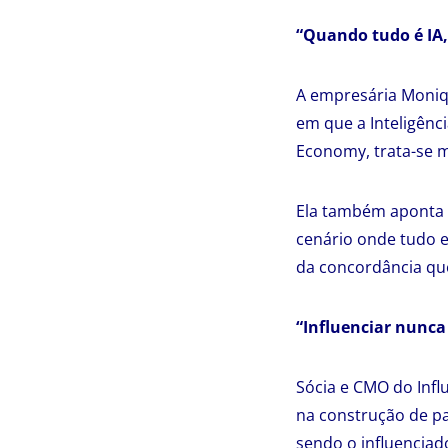
“Quando tudo é IA,
A empresária Moniqu
em que a Inteligênci
Economy, trata-se m
Ela também aponta q
cenário onde tudo es
da concordância que
“Influenciar nunca
Sócia e CMO do Influ
na construção de pa
sendo o influenciad