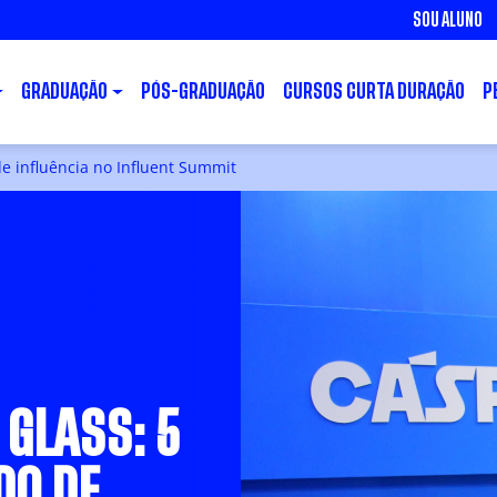
SOU ALUNO
GRADUAÇÃO
PÓS-GRADUAÇÃO
CURSOS CURTA DURAÇÃO
P
e influência no Influent Summit
 GLASS: 5
DO DE