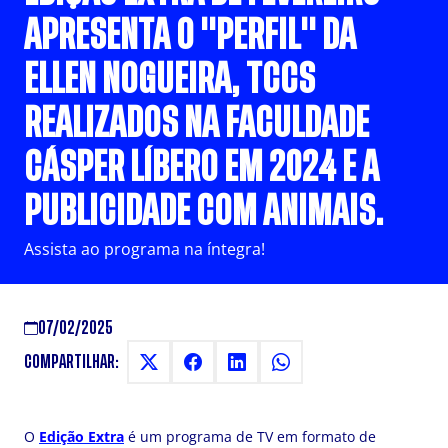
APRESENTA O "PERFIL" DA
ELLEN NOGUEIRA, TCCS
REALIZADOS NA FACULDADE
CÁSPER LÍBERO EM 2024 E A
PUBLICIDADE COM ANIMAIS.
Assista ao programa na íntegra!
07/02/2025
COMPARTILHAR:
O
Edição Extra
é um programa de TV em formato de