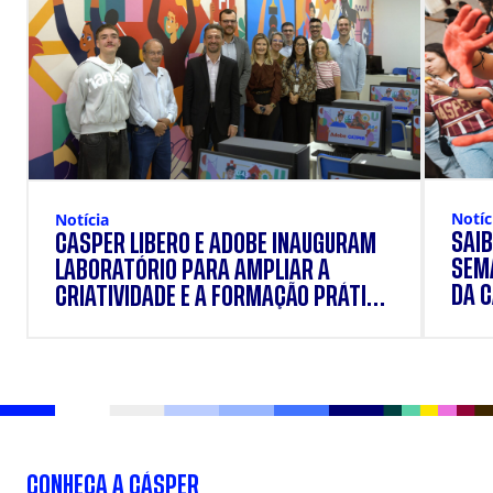
Notíc
Notícia
SAIB
CÁSPER LÍBERO E ADOBE INAUGURAM
SEM
LABORATÓRIO PARA AMPLIAR A
DA 
CRIATIVIDADE E A FORMAÇÃO PRÁTICA
DOS ESTUDANTES
CONHEÇA A CÁSPER