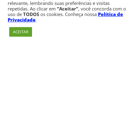
relevante, lembrando suas preferências e visitas
repetidas. Ao clicar em
“Aceitar”
, você concorda com o
uso de
TODOS
os cookies. Conheça nossa
Política de
Privacidade
.
ACEITAR
Av. Paulista, 900 – Bela Vista – São Paulo, SP
Telefone:
+55 (11) 3170-5600
© Copyright 1947 - 2026 Faculdade Cásper Líbero