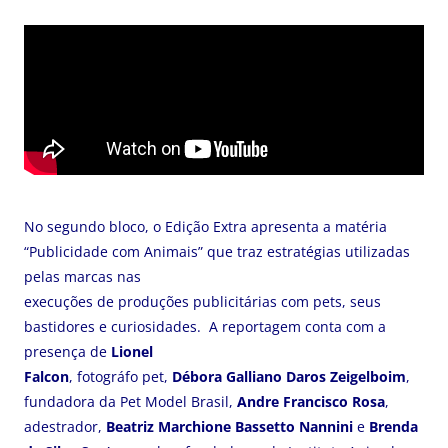
No segundo bloco, o Edição Extra apresenta a matéria
“Publicidade com Animais” que traz estratégias utilizadas
pelas marcas nas
execuções de produções publicitárias com pets, seus
bastidores e curiosidades. A reportagem conta com a
presença de
Lionel
Falcon
, fotográfo pet,
Débora Galliano Daros Zeigelboim
,
fundadora da Pet Model Brasil,
Andre Francisco Rosa
,
adestrador,
Beatriz Marchione Bassetto
Nannini
e
Brenda