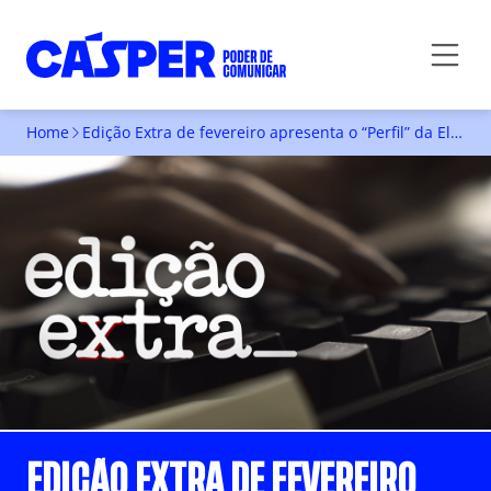
Home
Edição Extra de fevereiro apresenta o “Perfil” da Ellen Nogueira, TCCs realizados na Faculdade Cásper Líbero em 2024 e a publicidade com animais.
EDIÇÃO EXTRA DE FEVEREIRO