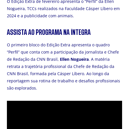
O Edição Extra de fevereiro apresenta o “Perfil” da Ellen
Nogueira, TCCs realizados na Faculdade Cásper Líbero em
2024 e a publicidade com animais.
ASSISTA AO PROGRAMA NA ÍNTEGRA
O primeiro bloco do Edição Extra apresenta o quadro
“Perfil” que conta com a participação da jornalista e Chefe
de Redação da CNN Brasil,
Ellen Nogueira
. A matéria
retrata a trajetória profissional da Chefe de Redação da
CNN Brasil, formada pela Cásper Líbero. Ao longo da
reportagem sua rotina de trabalho e desafios profissionais
são explorados.