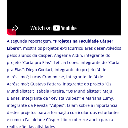
A segunda reportagem,
“Projetos na Faculdade Cásper
Líbero
“, mostra os projetos extracurriculares desenvolvidos
pelos alunos da Cásper. Angelina Aldin, integrante do
projeto “Corta pra Elas”; Letícia Lopes, integrante do “Corta
pra Elas”; Diego Goulart, integrante do projeto “4 de
Acréscimo”; Lucas Cramonese, integrante do “4 de
Acréscimo”; Gustavo Pattaro, integrante do projeto “Os
Mundialistas”; Isabela Pereira, “Os Mundialistas”; Maju
Blanes, integrante da “Revista Vulpes”; e Mariana Lumy,
integrante da Revista “Vulpes”, falam sobre a importância
destes projetos para a formação curricular dos estudantes
e como a Faculdade Cásper Líbero oferece apoio para a
realização das atividades.