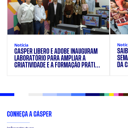
Notíc
Notícia
SAIB
CÁSPER LÍBERO E ADOBE INAUGURAM
SEM
LABORATÓRIO PARA AMPLIAR A
DA 
CRIATIVIDADE E A FORMAÇÃO PRÁTICA
DOS ESTUDANTES
CONHEÇA A CÁSPER