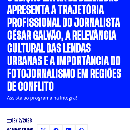
APRESENTA A TRAJETÓRIA
PROFISSIONAL DO JORNALISTA
CÉSAR GALVÃO, A RELEVÂNCIA
CULTURAL DAS LENDAS
URBANAS E A IMPORTÂNCIA DO
FOTOJORNALISMO EM REGIÕES
DE CONFLITO
Assista ao programa na íntegra!
08/12/2023