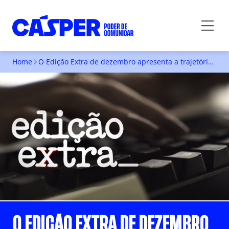
Home
O Edição Extra de dezembro apresenta a trajetória profissional do jornalista César Galvão, a relevância cultural das lendas urbanas e a importância do fotojornalismo em regiões de conflito
O EDIÇÃO EXTRA DE DEZEMBRO