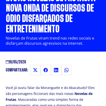
NOVA ONDA DE DISCURSOS DE
ÓDIO DISFARÇADOS DE
ENTRETENIMENTO
Novelas de Frutas viram trend nas redes sociais e
disfarçam discursos agressivos na internet.
19/05/2026
COMPARTILHAR:
Você já ouviu falar da Moranguete e do Abacatudo? Eles
são personagens ficcionais das mais novas
Novelas de
Frutas
. Mascaradas como uma simples forma de
entretenimento, elas realçam a dominância das