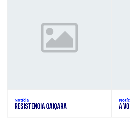
Notícia
Notíc
RESISTÊNCIA CAIÇARA
A VO