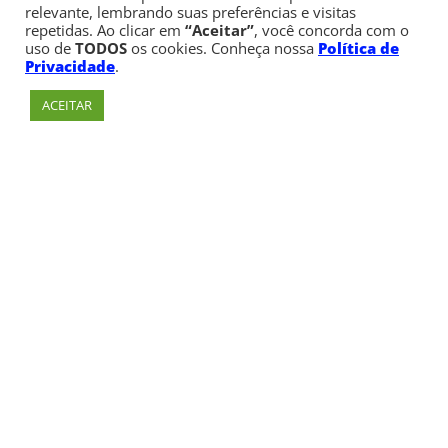
relevante, lembrando suas preferências e visitas
repetidas. Ao clicar em
“Aceitar”
, você concorda com o
uso de
TODOS
os cookies. Conheça nossa
Política de
Privacidade
.
ACEITAR
Av. Paulista, 900 – Bela Vista – São Paulo, SP
Telefone:
+55 (11) 3170-5600
© Copyright 1947 - 2026 Faculdade Cásper Líbero