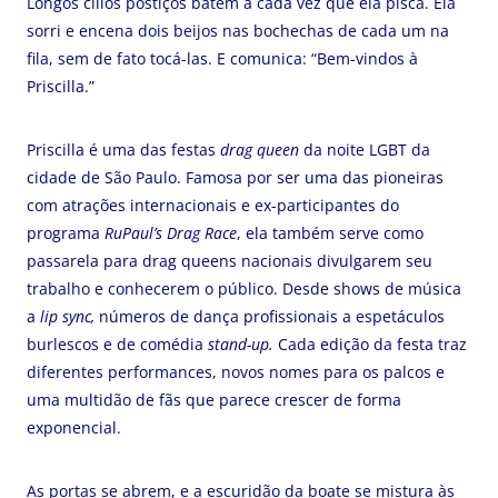
Longos cílios postiços batem a cada vez que ela pisca. Ela
sorri e encena dois beijos nas bochechas de cada um na
fila, sem de fato tocá-las. E comunica: “Bem-vindos à
Priscilla.”
Priscilla é uma das festas
drag queen
da noite LGBT da
cidade de São Paulo. Famosa por ser uma das pioneiras
com atrações internacionais e ex-participantes do
programa
RuPaul’s Drag Race
, ela também serve como
passarela para drag queens nacionais divulgarem seu
trabalho e conhecerem o público. Desde shows de música
a
lip sync,
números de dança profissionais a espetáculos
burlescos e de comédia
stand-up.
Cada edição da festa traz
diferentes performances, novos nomes para os palcos e
uma multidão de fãs que parece crescer de forma
exponencial.
As portas se abrem, e a escuridão da boate se mistura às