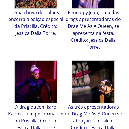
Uma chuva de balões
Penelopy Jean, uma das
encerra a edição especial
drags apresentadoras do
da Priscilla. Crédito:
Drag Me As A Queen, se
Jéssica Dalla Torre.
apresenta na festa.
Crédito: Jéssica Dalla
Torre.
A drag queen Ikaro
As três apresentadoras
Kadoshi em performance
do Drag Me As A Queen se
na Priscilla. Crédito:
abraçam no palco.
Jéssica Dalla Torre.
Crédito: Jéssica Dalla