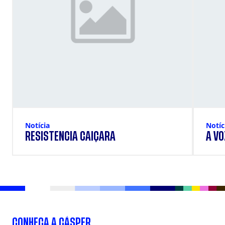
Notícia
Notíc
RESISTÊNCIA CAIÇARA
A VO
CONHEÇA A CÁSPER