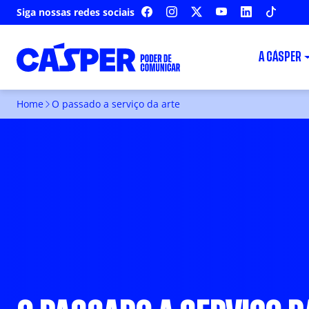
Siga nossas redes sociais
FACEBOOK
INSTAGRAM
X
YOUTUBE
LINKEDIN
TIKTOK
A CÁSPER
Home
O passado a serviço da arte