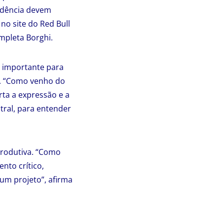
sidência devem
no site do Red Bull
ompleta Borghi.
o importante para
s. “Como venho do
rta a expressão e a
tral, para entender
 produtiva. “Como
nto crítico,
um projeto”, afirma