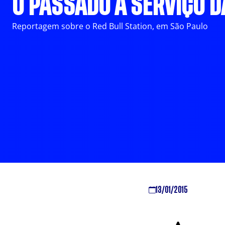
O PASSADO A SERVIÇO D
Reportagem sobre o Red Bull Station, em São Paulo
13/01/2015