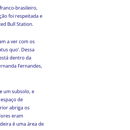
ranco-brasileiro,
ção foi respeitada e
ed Bull Station.
ham a ver com os
atus quo’. Dessa
 está dentro da
 Fernanda Fernandes,
de um subsolo, e
m espaço de
rior abriga os
adores eram
andeira é uma área de