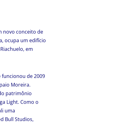
m novo conceito de
a, ocupa um edifício
 Riachuelo, em
ue funcionou de 2009
paio Moreira.
 do patrimônio
iga Light. Como o
ali uma
d Bull Studios,