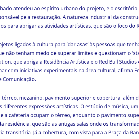
ado atendeu ao espírito urbano do projeto, e o escritório f
ponsável pela restauração. A natureza industrial da constru
s para abrigar as atividades artísticas, que são o foco do R
ojetos ligados à cultura para ‘dar asas’ às pessoas que ten
ue não tenham medo de superar limites e questionam o ‘st
ation, que abriga a Residência Artística e o Red Bull Studios
lhar com iniciativas experimentais na área cultural, afirma
e Comunicação.
m térreo, mezanino, pavimento superior e cobertura, além 
s diferentes expressões artísticas. O estúdio de música, u
 e a cafeteria ocupam o térreo, enquanto o pavimento supe
s da residência, que são as antigas salas onde os transform
ia transitória. Já a cobertura, com vista para a Praça da B