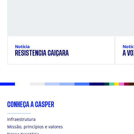
Notícia
Notíc
RESISTÊNCIA CAIÇARA
A VO
CONHEÇA A CÁSPER
Infraestrutura
Missão, princípios e valores