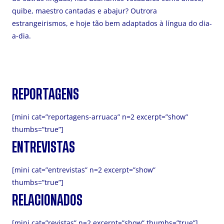
quibe, maestro cantadas e abajur? Outrora
estrangeirismos, e hoje tão bem adaptados à língua do dia-
a-dia.
REPORTAGENS
[mini cat=”reportagens-arruaca” n=2 excerpt=”show”
thumbs=”true”]
ENTREVISTAS
[mini cat=”entrevistas” n=2 excerpt=”show”
thumbs=”true”]
RELACIONADOS
[mini cat=”revistas” n=2 excerpt=”show” thumbs=”true”]