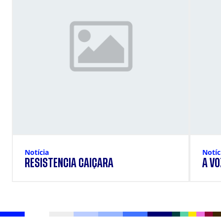
Notícia
Notíc
RESISTÊNCIA CAIÇARA
A VO