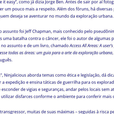
e it easy”, como já dizia Jorge Ben. Antes de sair por aí foto
 ler um pouco mais a respeito. Além dos fóruns, há diversas
uem deseja se aventurar no mundo da exploração urbana.
 assunto foi Jeff Chapman, mais conhecido pelo pseudônim
 uma batalha contra o câncer, ele foi o autor de algumas 
o no assunto e de um livro, chamado
Access All Areas: A user’s
esse todas as áreas: um guia para a arte da exploração urbana
uguês.
”, Ninjalicious aborda temas como ética e legislação, dá dic
 a expedição e ensina táticas de guerrilha para os explora
 esconder de vigias e seguranças, andar pelos locais sem at
ilizar disfarces conforme o ambiente para conferir mais c
 transgressor, muitas de suas máximas – seguidas à risca pe