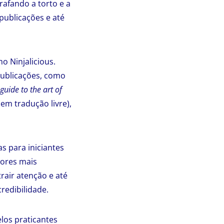
grafando a torto e a
 publicações e até
o Ninjalicious.
publicações, como
 guide to the art of
, em tradução livre),
as para iniciantes
dores mais
rair atenção e até
redibilidade.
los praticantes