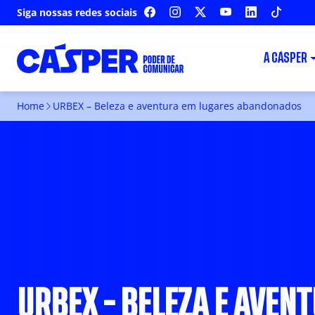
Siga nossas redes sociais
FACEBOOK
INSTAGRAM
X
YOUTUBE
LINKEDIN
TIKTOK
A CÁSPER
Home
URBEX – Beleza e aventura em lugares abandonados
URBEX - BELEZA E AVEN