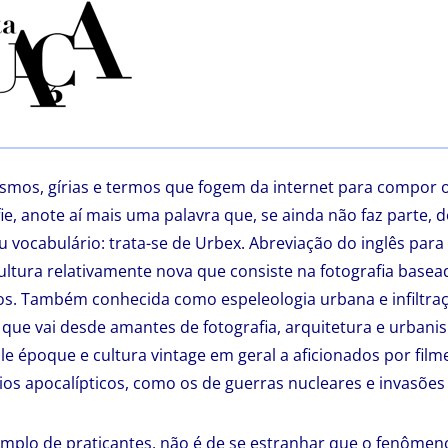
smos, gírias e termos que fogem da internet para compor 
lfie, anote aí mais uma palavra que, se ainda não faz parte, d
 vocabulário: trata-se de Urbex. Abreviação do inglês para
ltura relativamente nova que consiste na fotografia basea
. Também conhecida como espeleologia urbana e infiltração
 que vai desde amantes de fotografia, arquitetura e urbanis
e époque e cultura vintage em geral a aficionados por filme
rios apocalípticos, como os de guerras nucleares e invasões
mplo de praticantes, não é de se estranhar que o fenômen