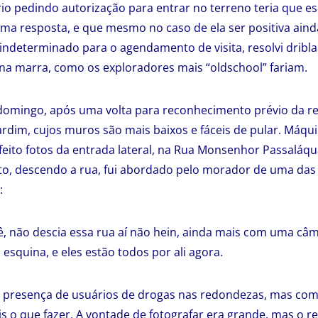
io pedindo autorização para entrar no terreno teria que e
uma resposta, e que mesmo no caso de ela ser positiva aind
ndeterminado para o agendamento de visita, resolvi dribla
na marra, como os exploradores mais “oldschool” fariam.
omingo, após uma volta para reconhecimento prévio da reg
rdim, cujos muros são mais baixos e fáceis de pular. Máqui
a feito fotos da entrada lateral, na Rua Monsenhor Passaláq
o, descendo a rua, fui abordado pelo morador de uma das 
:
ocê, não descia essa rua aí não hein, ainda mais com uma câ
a esquina, e eles estão todos por ali agora.
a presença de usuários de drogas nas redondezas, mas com
s o que fazer. A vontade de fotografar era grande, mas o re