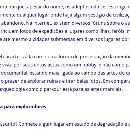
smo porque, apesar do nome, os adeptos não se restringe
amente qualquer lugar onde haja algum vestígio de civiliza
 abandono. Na internet, existem diversos fóruns sobre o as
incluem fotos de expedições a lugares como ilhas, faróis, 
 e até mesmo a cidades submersas em diversos lugares do
l caracterizá-la como uma forma de preservação da memóri
é vista por seus entusiastas como um hobby, e não como p
r documental, estando mais ligada ao campo das artes do qu
 o prazer de explorar ruínas e tirar belas fotos. Em compar
 arqueologia como o parkour está para as artes marciais.
ia para exploradores
assunto? Conhece algum lugar em estado de degradação e q