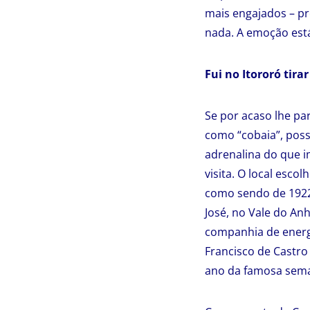
mais engajados – pr
nada. A emoção está
Fui no Itororó tirar
Se por acaso lhe pa
como “cobaia”, poss
adrenalina do que 
visita. O local escol
como sendo de 1922,
José, no Vale do An
companhia de energi
Francisco de Castro
ano da famosa sema