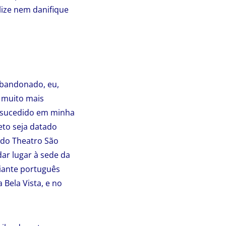
ize nem danifique
 abandonado, eu,
i muito mais
m sucedido em minha
jeto seja datado
 do Theatro São
ar lugar à sede da
ciante português
Bela Vista, e no