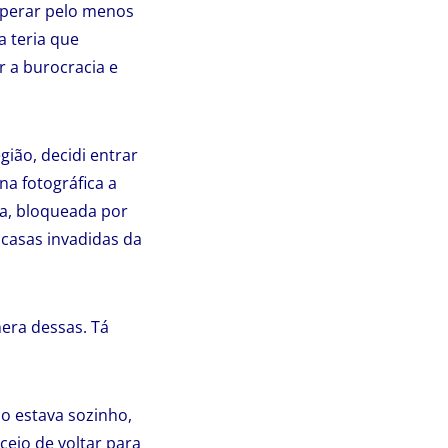
sperar pelo menos
a teria que
r a burocracia e
ião, decidi entrar
na fotográfica a
ua, bloqueada por
casas invadidas da
mera dessas. Tá
o estava sozinho,
ceio de voltar para