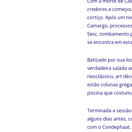
Com a morte de Cast
credores e começou 
cortiço. Após um to
Camargo, processos
Sesc, tombamento p
se encontra em est
Batizado por sua lo
verdadeira salada a
neoclássico, art déc
estão colunas gregas
piscina que costuma
Terminada a sessão 
alguns dias antes, c
com o Condephaat, 