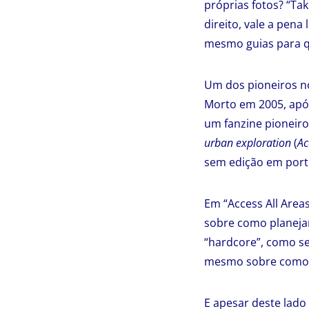
próprias fotos? “Tak
direito, vale a pena
mesmo guias para q
Um dos pioneiros no
Morto em 2005, após
um fanzine pioneir
urban exploration
(
Ac
sem edição em port
Em “Access All Areas
sobre como planejar
“hardcore”, como se
mesmo sobre como ut
E apesar deste lado