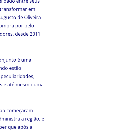
eiloado entre seus
e transformar em
ugusto de Oliveira
compra por pelo
dores, desde 2011
conjunto é uma
ndo estilo
 peculiaridades,
ulas e até mesmo uma
ição começaram
ministra a região, e
ber que após a