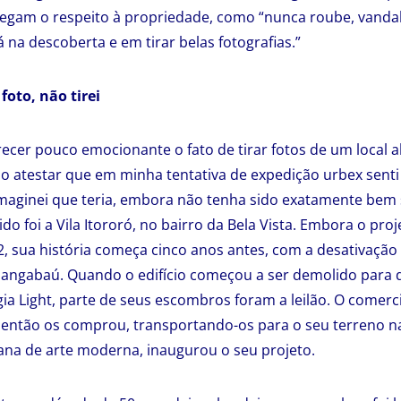
egam o respeito à propriedade, como “nunca roube, vandal
 na descoberta e em tirar belas fotografias.”
 foto, não tirei
recer pouco emocionante o fato de tirar fotos de um local
o atestar que em minha tentativa de expedição urbex sent
imaginei que teria, embora não tenha sido exatamente be
hido foi a Vila Itororó, no bairro da Bela Vista. Embora o pro
 sua história começa cinco anos antes, com a desativação
hangabaú. Quando o edifício começou a ser demolido para d
a Light, parte de seus escombros foram a leilão. O comer
 então os comprou, transportando-os para o seu terreno na 
na de arte moderna, inaugurou o seu projeto.