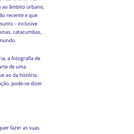
m ao âmbito urbano,
ção recente e que
sunto – inclusive
minas, catacumbas,
 mundo.
a, a fotografia de
arte de uma
e ao da história.
ação, pode-se dizer
uer fazer as suas