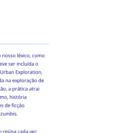
o nosso léxico, como
eve ser incluída o
 Urban Exploration,
da na exploração de
, a prática atrai
mo, história
s de ficção
 zumbis.
o reúna cada vez