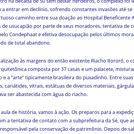
ro na década de 50 sem deixar herdeiros, o complexo foi l
a entrar em declínio, sofrendo constantes invasões até s
rtuoso caminho entre sua doação ao Hospital Beneficente A
 de usucapião por parte de seus moradores, tentativa de 
elo Condephaat e efetiva desocupação pelos últimos mora
ado de total abandono.
calização às margens do então existente Riacho Itororó, o 
rquitetônica composta por 37 casas e um palacete, mistura
o e a “arte” tipicamente brasileira do puxadinho. Entre suas
, cariátides, vitrais, estátuas de diversos materiais, gárg
va ser abastecida com água do riacho.
aula de história, vamos à ação. Os preparos para a exped
om a tentativa de contato com a subprefeitura da Sé, que ad
responsável pela conservação de patrimônio. Depois de sa