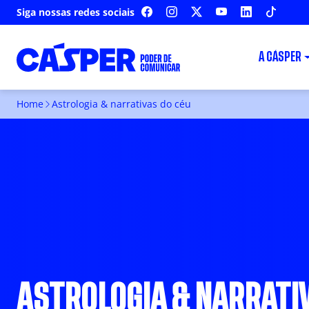
Siga nossas redes sociais
FACEBOOK
INSTAGRAM
X
YOUTUBE
LINKEDIN
TIKTOK
A CÁSPER
Home
Astrologia & narrativas do céu
ASTROLOGIA & NARRATI