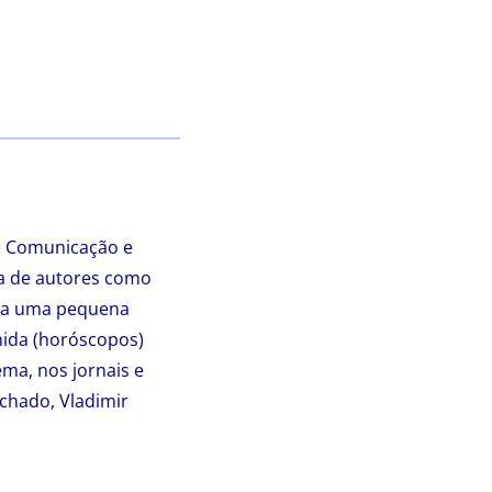
re Comunicação e
da de autores como
ita uma pequena
mida (horóscopos)
ma, nos jornais e
achado, Vladimir