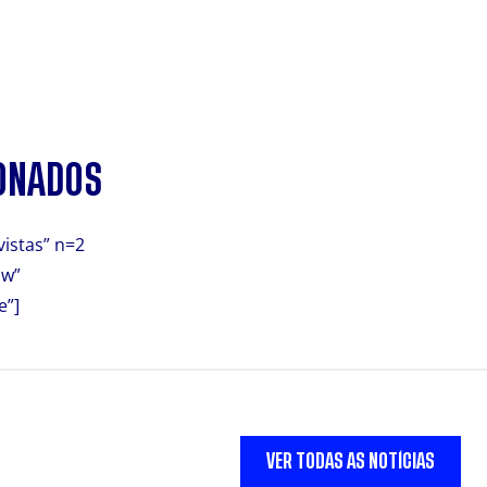
ONADOS
vistas” n=2
ow”
e”]
VER TODAS AS NOTÍCIAS