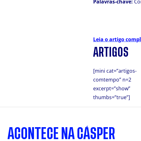
Palavras-chave:
Com
Leia o artigo comp
ARTIGOS
[mini cat=”artigos-
comtempo” n=2
excerpt=”show”
thumbs=”true”]
ACONTECE NA CÁSPER