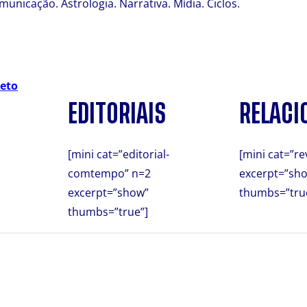
unicação. Astrologia. Narrativa. Mídia. Ciclos.
leto
EDITORIAIS
RELACI
[mini cat=”editorial-
[mini cat=”re
comtempo” n=2
excerpt=”sh
excerpt=”show”
thumbs=”tru
thumbs=”true”]