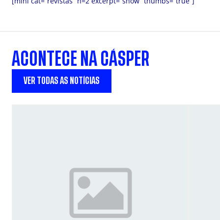
[mini cat=”revistas” n=2 excerpt=”show” thumbs=”true”]
ACONTECE NA CÁSPER
VER TODAS AS NOTÍCIAS